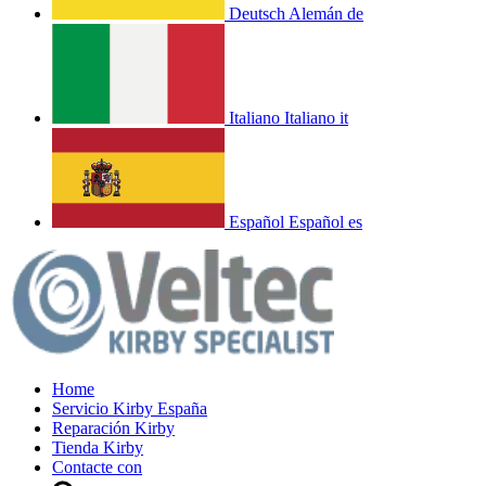
Deutsch
Alemán
de
Italiano
Italiano
it
Español
Español
es
Home
Servicio Kirby España
Reparación Kirby
Tienda Kirby
Contacte con