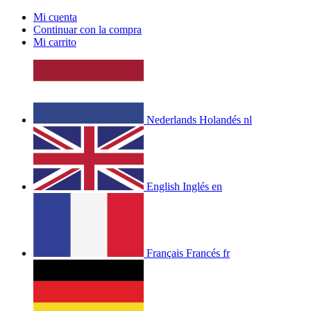
Mi cuenta
Continuar con la compra
Mi carrito
Nederlands
Holandés
nl
English
Inglés
en
Français
Francés
fr