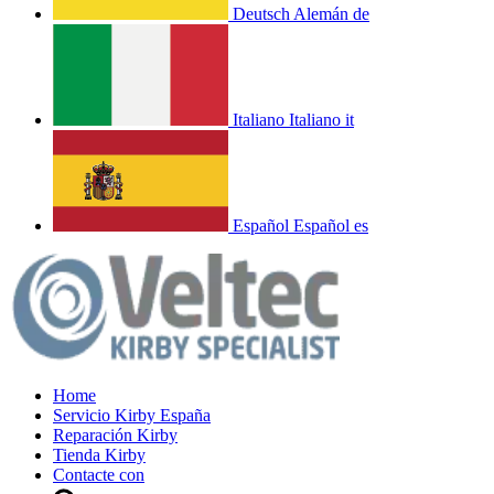
Deutsch
Alemán
de
Italiano
Italiano
it
Español
Español
es
Home
Servicio Kirby España
Reparación Kirby
Tienda Kirby
Contacte con