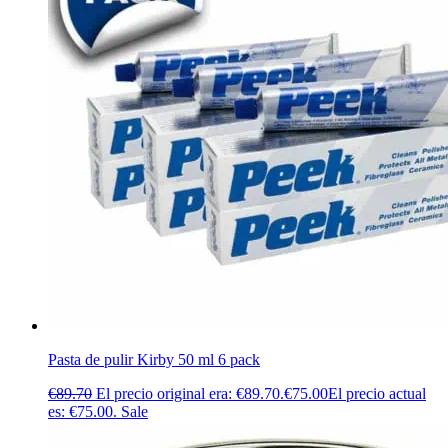
Pasta de pulir Kirby 50 ml 6 pack
€
89.70
El precio original era: €89.70.
€
75.00
El precio actual
es: €75.00.
Sale