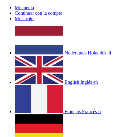
Mi cuenta
Continuar con la compra
Mi carrito
Nederlands
Holandés
nl
English
Inglés
en
Français
Francés
fr