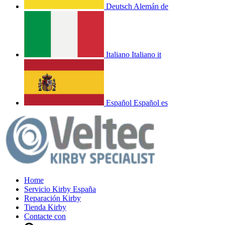
Deutsch
Alemán
de
Italiano
Italiano
it
Español
Español
es
Home
Servicio Kirby España
Reparación Kirby
Tienda Kirby
Contacte con