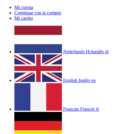
Mi cuenta
Continuar con la compra
Mi carrito
Nederlands
Holandés
nl
English
Inglés
en
Français
Francés
fr