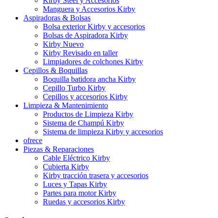
Kirby Steel y Accesorios
Manguera y Accesorios Kirby
Aspiradoras & Bolsas
Bolsa exterior Kirby y accesorios
Bolsas de Aspiradora Kirby
Kirby Nuevo
Kirby Revisado en taller
Limpiadores de colchones Kirby
Cepillos & Boquillas
Boquilla batidora ancha Kirby
Cepillo Turbo Kirby
Cepillos y accesorios Kirby
Limpieza & Mantenimiento
Productos de Limpieza Kirby
Sistema de Champú Kirby
Sistema de limpieza Kirby y accesorios
ofrece
Piezas & Reparaciones
Cable Eléctrico Kirby
Cubierta Kirby
Kirby tracción trasera y accesorios
Luces y Tapas Kirby
Partes para motor Kirby
Ruedas y accesorios Kirby