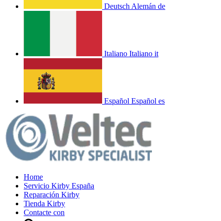
Deutsch
Alemán
de
Italiano
Italiano
it
Español
Español
es
Home
Servicio Kirby España
Reparación Kirby
Tienda Kirby
Contacte con