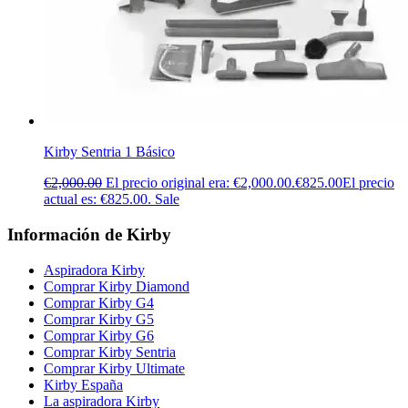
Kirby Sentria 1 Básico
€
2,000.00
El precio original era: €2,000.00.
€
825.00
El precio
actual es: €825.00.
Sale
Información de Kirby
Aspiradora Kirby
Comprar Kirby Diamond
Comprar Kirby G4
Comprar Kirby G5
Comprar Kirby G6
Comprar Kirby Sentria
Comprar Kirby Ultimate
Kirby España
La aspiradora Kirby