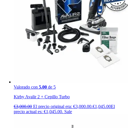
Valorado con
5.00
de 5
Kirby Avalir 2 + Cepillo Turbo
€
3,000.00
El precio original era: €3,000.00.
€
1,045.00
El
precio actual es: €1,045.00.
Sale