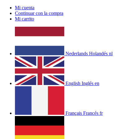
Mi cuenta
Continuar con la compra
Mi carrito
Nederlands
Holandés
nl
English
Inglés
en
Français
Francés
fr