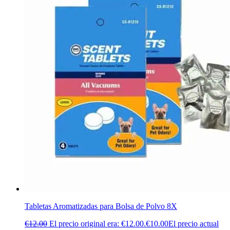
Tabletas Aromatizadas para Bolsa de Polvo 8X
€
12.00
El precio original era: €12.00.
€
10.00
El precio actual