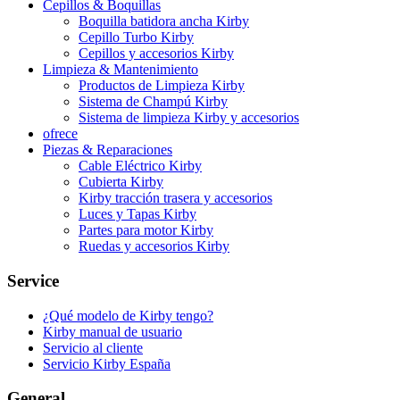
Cepillos & Boquillas
Boquilla batidora ancha Kirby
Cepillo Turbo Kirby
Cepillos y accesorios Kirby
Limpieza & Mantenimiento
Productos de Limpieza Kirby
Sistema de Champú Kirby
Sistema de limpieza Kirby y accesorios
ofrece
Piezas & Reparaciones
Cable Eléctrico Kirby
Cubierta Kirby
Kirby tracción trasera y accesorios
Luces y Tapas Kirby
Partes para motor Kirby
Ruedas y accesorios Kirby
Service
¿Qué modelo de Kirby tengo?
Kirby manual de usuario
Servicio al cliente
Servicio Kirby España
General