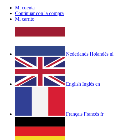
Mi cuenta
Continuar con la compra
Mi carrito
Nederlands
Holandés
nl
English
Inglés
en
Français
Francés
fr