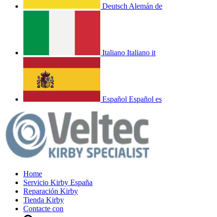
Deutsch
Alemán
de
Italiano
Italiano
it
Español
Español
es
Home
Servicio Kirby España
Reparación Kirby
Tienda Kirby
Contacte con