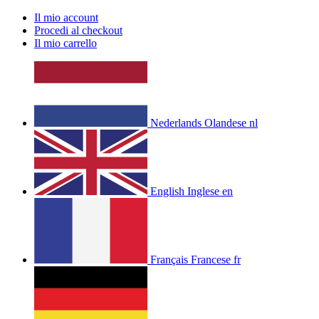
Il mio account
Procedi al checkout
Il mio carrello
Nederlands
Olandese
nl
English
Inglese
en
Français
Francese
fr