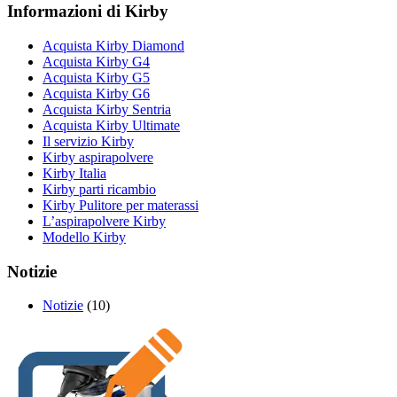
Informazioni di Kirby
Acquista Kirby Diamond
Acquista Kirby G4
Acquista Kirby G5
Acquista Kirby G6
Acquista Kirby Sentria
Acquista Kirby Ultimate
Il servizio Kirby
Kirby aspirapolvere
Kirby Italia
Kirby parti ricambio
Kirby Pulitore per materassi
L’aspirapolvere Kirby
Modello Kirby
Notizie
Notizie
(10)