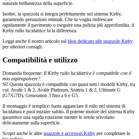
naturale brillantezza della superficie.
Inoltre, la spazzola si integra perfettamente nel sistema Kirby,
garantendo prestazioni ottimali. Che tu voglia rinfrescare
rapidamente il pavimento o eseguire una pulizia più approfondita, il
Kirby rullo lucidatrice fa la differenza.
Leggi anche il nostro articolo sul
blog dedicato alle spazzole Kirby
per ulteriori consigli.
Compatibilità e utilizzo
Domanda frequente:
Il Kirby rullo lucidatrice è compatibile con il
mio aspirapolvere?
Sì! Questa spazzola è compatibile con quasi tutti i modelli Kirby, tra
cui: Avalir 1 & 2, Avalir Platinum, Sentria 1 & 2, Ultimate G
(G7/G7D), Generation 3 fino a 6 e G5.
Il montaggio è semplice: basta agganciare il rullo nel sistema di
lucidatura e puoi iniziare subito. Il potente motore del sistema Kirby
garantisce una rapida rotazione mentre le setole scivolano
delicatamente sulla superficie.
Scopri anche le altre
spazzole e accessori Kirby
per completare la
tua pulizia.