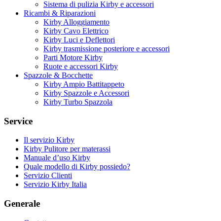
Sistema di pulizia Kirby e accessori
Ricambi & Riparazioni
Kirby Alloggiamento
Kirby Cavo Elettrico
Kirby Luci e Deflettori
Kirby trasmissione posteriore e accessori
Parti Motore Kirby
Ruote e accessori Kirby
Spazzole & Bocchette
Kirby Ampio Battitappeto
Kirby Spazzole e Accessori
Kirby Turbo Spazzola
Service
Il servizio Kirby
Kirby Pulitore per materassi
Manuale d’uso Kirby
Quale modello di Kirby possiedo?
Servizio Clienti
Servizio Kirby Italia
Generale