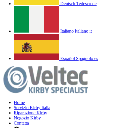
Deutsch
Tedesco
de
Italiano
Italiano
it
Español
Spagnolo
es
Home
Servizio Kirby Italia
Riparazione Kirby
Negozio Kirby
Contatta