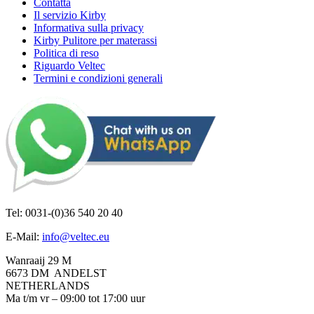
Contatta
Il servizio Kirby
Informativa sulla privacy
Kirby Pulitore per materassi
Politica di reso
Riguardo Veltec
Termini e condizioni generali
Tel: 0031-(0)36 540 20 40
E-Mail:
info@veltec.eu
Wanraaij 29 M
6673 DM ANDELST
NETHERLANDS
Ma t/m vr – 09:00 tot 17:00 uur