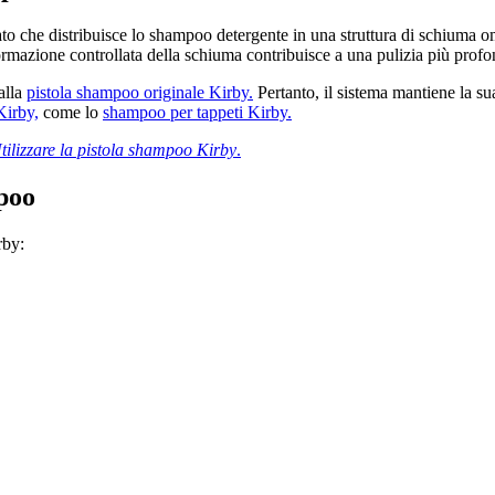
tato che distribuisce lo shampoo detergente in una struttura di schiuma 
 formazione controllata della schiuma contribuisce a una pulizia più profo
alla
pistola shampoo originale Kirby.
Pertanto, il sistema mantiene la sua 
Kirby,
come lo
shampoo per tappeti Kirby.
tilizzare la pistola shampoo Kirby
.
mpoo
rby: