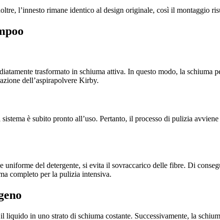
oltre, l’innesto rimane identico al design originale, così il montaggio ri
ampoo
ediatamente trasformato in schiuma attiva. In questo modo, la schiuma pen
razione dell’aspirapolvere Kirby.
 sistema è subito pronto all’uso. Pertanto, il processo di pulizia avvien
 uniforme del detergente, si evita il sovraccarico delle fibre. Di conseg
tema completo per la pulizia intensiva.
geno
il liquido in uno strato di schiuma costante. Successivamente, la schiu