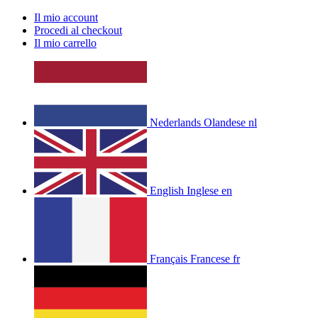
Il mio account
Procedi al checkout
Il mio carrello
Nederlands
Olandese
nl
English
Inglese
en
Français
Francese
fr