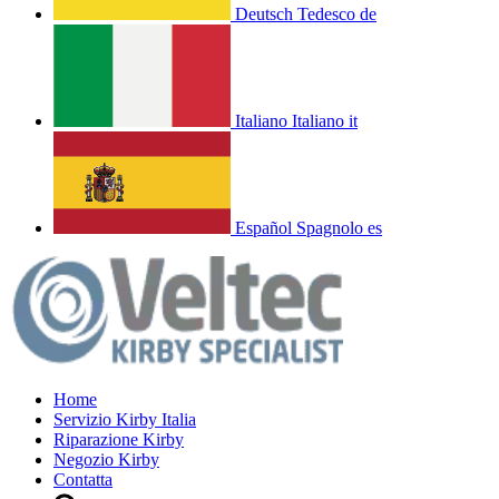
Deutsch
Tedesco
de
Italiano
Italiano
it
Español
Spagnolo
es
Home
Servizio Kirby Italia
Riparazione Kirby
Negozio Kirby
Contatta