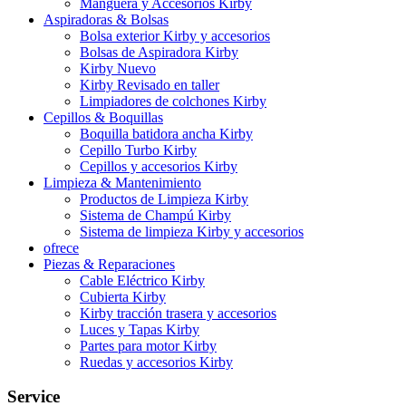
Manguera y Accesorios Kirby
Aspiradoras & Bolsas
Bolsa exterior Kirby y accesorios
Bolsas de Aspiradora Kirby
Kirby Nuevo
Kirby Revisado en taller
Limpiadores de colchones Kirby
Cepillos & Boquillas
Boquilla batidora ancha Kirby
Cepillo Turbo Kirby
Cepillos y accesorios Kirby
Limpieza & Mantenimiento
Productos de Limpieza Kirby
Sistema de Champú Kirby
Sistema de limpieza Kirby y accesorios
ofrece
Piezas & Reparaciones
Cable Eléctrico Kirby
Cubierta Kirby
Kirby tracción trasera y accesorios
Luces y Tapas Kirby
Partes para motor Kirby
Ruedas y accesorios Kirby
Service