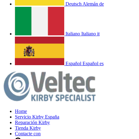
Deutsch
Alemán
de
Italiano
Italiano
it
Español
Español
es
Home
Servicio Kirby España
Reparación Kirby
Tienda Kirby
Contacte con