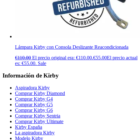
Lámpara Kirby con Consola Deslizante Reacondicionada
€
110.00
El precio original era: €110.00.
€
55.00
El precio actual
es: €55.00.
Sale
Información de Kirby
Aspiradora Kirby
Comprar Kirby Diamond
Comprar Kirby G4
Comprar Kirby G5
Comprar Kirby G6
Comprar Kirby Sentria
Comprar Kirby Ultimate
Kirby España
La aspiradora Kirby
Modelo Kirby