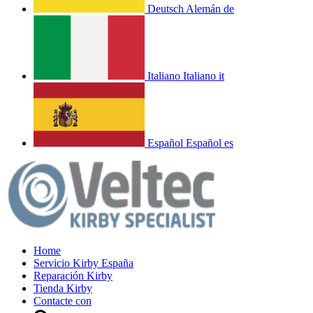
Deutsch
Alemán
de
Italiano
Italiano
it
Español
Español
es
Home
Servicio Kirby España
Reparación Kirby
Tienda Kirby
Contacte con