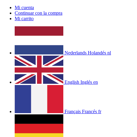
Mi cuenta
Continuar con la compra
Mi carrito
Nederlands
Holandés
nl
English
Inglés
en
Français
Francés
fr