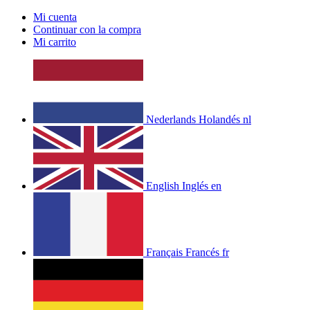
Mi cuenta
Continuar con la compra
Mi carrito
Nederlands
Holandés
nl
English
Inglés
en
Français
Francés
fr