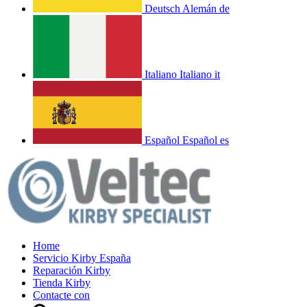
Deutsch
Alemán
de
Italiano
Italiano
it
Español
Español
es
Home
Servicio Kirby España
Reparación Kirby
Tienda Kirby
Contacte con