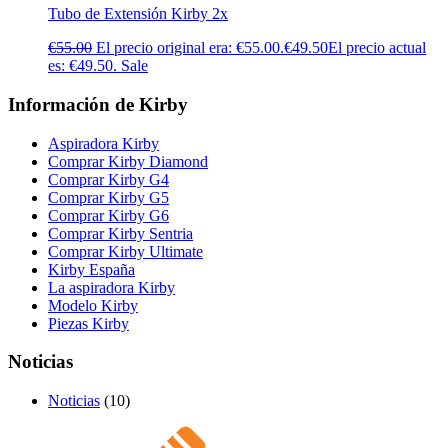
Tubo de Extensión Kirby 2x
€
55.00
El precio original era: €55.00.
€
49.50
El precio actual
es: €49.50.
Sale
Información de Kirby
Aspiradora Kirby
Comprar Kirby Diamond
Comprar Kirby G4
Comprar Kirby G5
Comprar Kirby G6
Comprar Kirby Sentria
Comprar Kirby Ultimate
Kirby España
La aspiradora Kirby
Modelo Kirby
Piezas Kirby
Noticias
Noticias
(10)