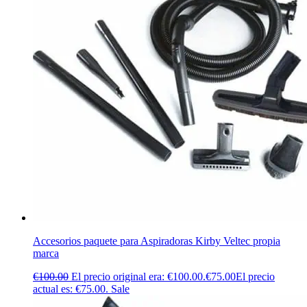
Accesorios paquete para Aspiradoras Kirby Veltec propia
marca
€
100.00
El precio original era: €100.00.
€
75.00
El precio
actual es: €75.00.
Sale