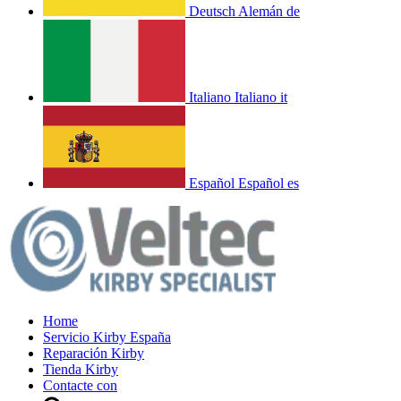
Deutsch
Alemán
de
Italiano
Italiano
it
Español
Español
es
Home
Servicio Kirby España
Reparación Kirby
Tienda Kirby
Contacte con