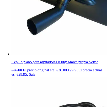
Cepillo plano para aspiradoras Kirby Marca propia Veltec
€
36.00
El precio original era: €36.00.
€
29.95
El precio actual
es: €29.95.
Sale