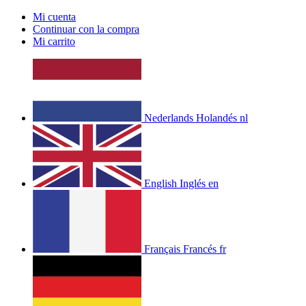
Mi cuenta
Continuar con la compra
Mi carrito
Nederlands
Holandés
nl
English
Inglés
en
Français
Francés
fr