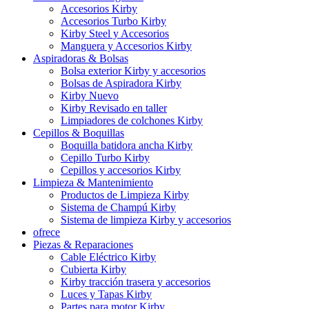
Accesorios Kirby
Accesorios Turbo Kirby
Kirby Steel y Accesorios
Manguera y Accesorios Kirby
Aspiradoras & Bolsas
Bolsa exterior Kirby y accesorios
Bolsas de Aspiradora Kirby
Kirby Nuevo
Kirby Revisado en taller
Limpiadores de colchones Kirby
Cepillos & Boquillas
Boquilla batidora ancha Kirby
Cepillo Turbo Kirby
Cepillos y accesorios Kirby
Limpieza & Mantenimiento
Productos de Limpieza Kirby
Sistema de Champú Kirby
Sistema de limpieza Kirby y accesorios
ofrece
Piezas & Reparaciones
Cable Eléctrico Kirby
Cubierta Kirby
Kirby tracción trasera y accesorios
Luces y Tapas Kirby
Partes para motor Kirby