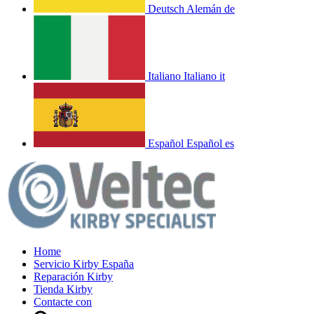
Deutsch
Alemán
de
Italiano
Italiano
it
Español
Español
es
Home
Servicio Kirby España
Reparación Kirby
Tienda Kirby
Contacte con