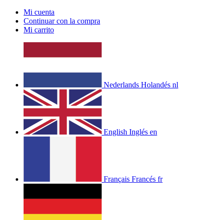
Mi cuenta
Continuar con la compra
Mi carrito
Nederlands
Holandés
nl
English
Inglés
en
Français
Francés
fr