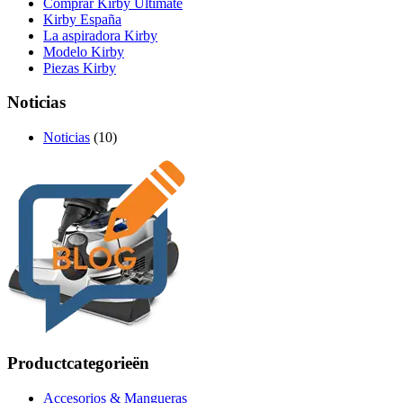
Comprar Kirby Ultimate
Kirby España
La aspiradora Kirby
Modelo Kirby
Piezas Kirby
Noticias
Noticias
(10)
Productcategorieën
Accesorios & Mangueras