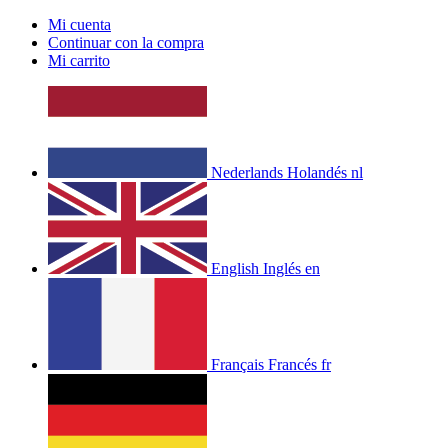
Mi cuenta
Continuar con la compra
Mi carrito
Nederlands
Holandés
nl
English
Inglés
en
Français
Francés
fr