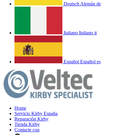
Deutsch
Alemán
de
Italiano
Italiano
it
Español
Español
es
Home
Servicio Kirby España
Reparación Kirby
Tienda Kirby
Contacte con