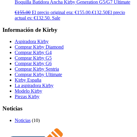
Boquilla Batidora Ancha Kirby Generation G5/G7 Ultimate
€
155.00
El precio original era: €155.00.
€
132.50
El precio
actual es: €132.50.
Sale
Información de Kirby
Aspiradora Kirby
Comprar Kirby Diamond
Comprar Kirby G4
Comprar Kirby G5
Comprar Kirby G6
Comprar Kirby Sentria
Comprar Kirby Ultimate
Kirby España
La aspiradora Kirby
Modelo Kirby
Piezas Kirby
Noticias
Noticias
(10)