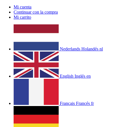
Mi cuenta
Continuar con la compra
Mi carrito
Nederlands
Holandés
nl
English
Inglés
en
Français
Francés
fr