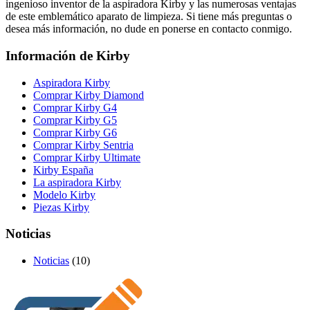
ingenioso inventor de la aspiradora Kirby y las numerosas ventajas
de este emblemático aparato de limpieza. Si tiene más preguntas o
desea más información, no dude en ponerse en contacto conmigo.
Información de Kirby
Aspiradora Kirby
Comprar Kirby Diamond
Comprar Kirby G4
Comprar Kirby G5
Comprar Kirby G6
Comprar Kirby Sentria
Comprar Kirby Ultimate
Kirby España
La aspiradora Kirby
Modelo Kirby
Piezas Kirby
Noticias
Noticias
(10)