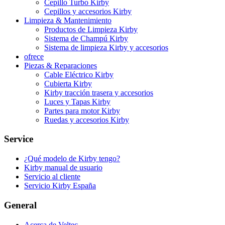
Cepillo Turbo Kirby
Cepillos y accesorios Kirby
Limpieza & Mantenimiento
Productos de Limpieza Kirby
Sistema de Champú Kirby
Sistema de limpieza Kirby y accesorios
ofrece
Piezas & Reparaciones
Cable Eléctrico Kirby
Cubierta Kirby
Kirby tracción trasera y accesorios
Luces y Tapas Kirby
Partes para motor Kirby
Ruedas y accesorios Kirby
Service
¿Qué modelo de Kirby tengo?
Kirby manual de usuario
Servicio al cliente
Servicio Kirby España
General
Acerca de Veltec.