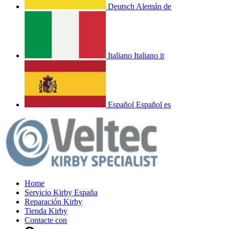
Deutsch
Alemán
de
Italiano
Italiano
it
Español
Español
es
Home
Servicio Kirby España
Reparación Kirby
Tienda Kirby
Contacte con